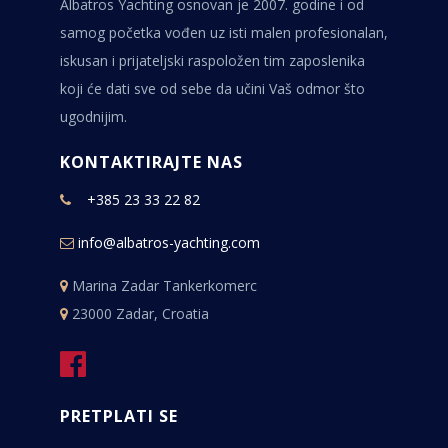
Albatros Yachting osnovan je 2007. godine i od
samog početka vođen uz isti malen profesionalan,
iskusan i prijateljski raspoložen tim zaposlenika
koji će dati sve od sebe da učini Vaš odmor što
ugodnijim.
KONTAKTIRAJTE NAS
+385 23 33 22 82
info@albatros-yachting.com
Marina Zadar Tankerkomerc
23000 Zadar, Croatia
PRETPLATI SE