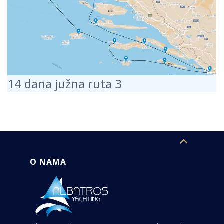
14 dana južna ruta 3
O NAMA