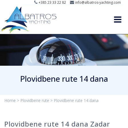
+385 23 33 22 82
info@albatros-yachting.com
Plovidbene rute 14 dana
Home >
Plovidbene rute >
Plovidbene rute 14 dana
Plovidbene rute 14 dana Zadar