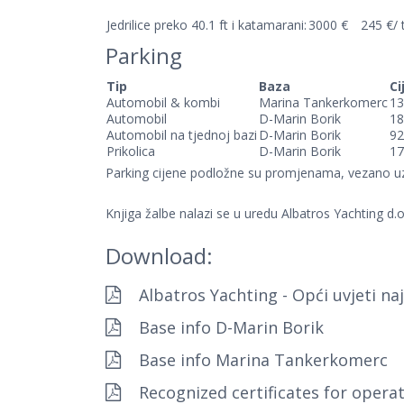
Jedrilice preko 40.1 ft i katamarani:
3000 €
245 €/ 
Parking
Tip
Baza
Ci
Automobil & kombi
Marina Tankerkomerc
13
Automobil
D-Marin Borik
18
Automobil na tjednoj bazi
D-Marin Borik
92
Prikolica
D-Marin Borik
17
Parking cijene podložne su promjenama, vezano u
Knjiga žalbe nalazi se u uredu Albatros Yachting d
Download:
Albatros Yachting - Opći uvjeti n
Base info D-Marin Borik
Base info Marina Tankerkomerc
Recognized certificates for opera