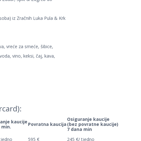
soba) iz Zračnih Luka Pula & Krk
va, vreće za smeće, šibice,
voda, vino, keksi, čaj, kava,
rcard):
Osiguranje kaucije
anje kaucije
Povratna kaucija
(bez povratne kaucije)
 min.
7 dana min
tjedno
595 €
245 €/ tjedno