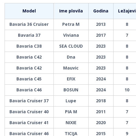
Model
Ime plovila
Godina
Ležajevi
Bavaria 36 Cruiser
Petra M
2013
8
Bavaria 37
Viviana
2017
7
Bavaria C38
SEA CLOUD
2023
8
Bavaria C42
Dna
2023
8
Bavaria C42
Mauvic
2023
8
Bavaria C45
EFIX
2024
8
Bavaria C46
BOSUN
2024
10
Bavaria Cruiser 37
Lupe
2018
8
Bavaria Cruiser 40
PIA M
2011
7
Bavaria Cruiser 41
NIXIE
2020
7
Bavaria Cruiser 46
TICIJA
2015
9