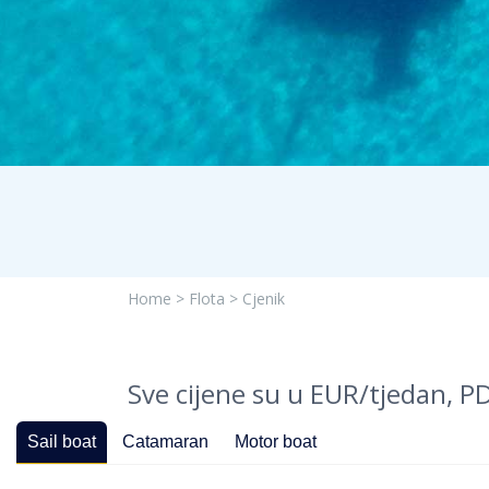
Home >
Flota >
Cjenik
Sve cijene su u EUR/tjedan, 
Sail boat
Catamaran
Motor boat