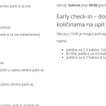
Iskrcaj:
Subota
prije
09:00
(povr
service pack-a za sve
Early check-in – d
količinama na upit
ličina)
Ukrcaj u 13:00 je moguć pod uvj
e pack-a za sve katamarane)
najma.
jedrilice sa 2-3 kabine: 12
BC45& jedrilice sa 4-5 ka
jedrilice sa 6-7 kabina & 
dan
učen u cijenu service pack-a)
cijenu service pack-a)
a Zadar, Split & Zagreb do