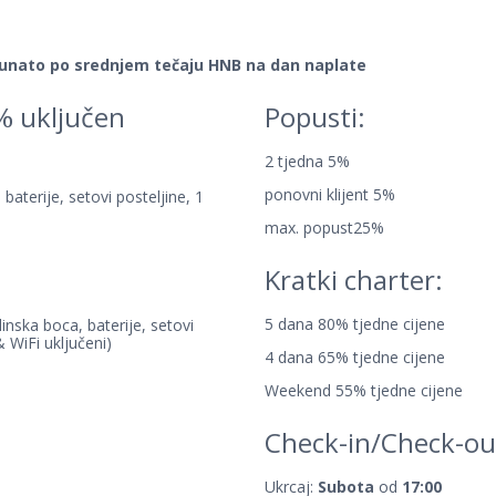
unato po srednjem tečaju HNB na dan naplate
5% uključen
Popusti:
2 tjedna 5%
ponovni klijent 5%
 baterije, setovi posteljine, 1
max. popust25%
Kratki charter:
5 dana 80% tjedne cijene
inska boca, baterije, setovi
 WiFi uključeni)
4 dana 65% tjedne cijene
Weekend 55% tjedne cijene
Check-in/Check-ou
Ukrcaj:
Subota
od
17:00