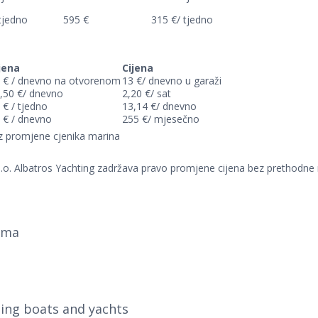
tjedno
595 €
315 €/ tjedno
jena
Cijena
 € / dnevno na otvorenom
13 €/ dnevno u garaži
,50 €/ dnevno
2,20 €/ sat
 € / tjedno
13,14 €/ dnevno
 € / dnevno
255 €/ mjesečno
z promjene cjenika marina
.o.o. Albatros Yachting zadržava pravo promjene cijena bez prethodne 
ajma
ting boats and yachts