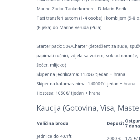
Marine Zadar Tankerkomerc i D-Marin Borik
Taxi transferi autom (1-4 osobe) i kombijem (5-8 o
(Rijeka) do Marine Veruda (Pula)
Starter pack: 50€/Charter (detedžent za suđe, spuž
papirnati ručnici, zdjela sa voćem, sok od naranče, 
šećer, mlijeko)
Skiper na jedrilicama: 1120€/ tjedan + hrana
Skiper na katamaranima: 14000€/ tjedan + hrana
Hostesa: 1050€/ tjedan + hrana
Kaucija (Gotovina, Visa, Maste
Osigur
Veličina broda
Deposit
7 dana
Jedrilice do 40.1ft:
2000 €
175 €/ 