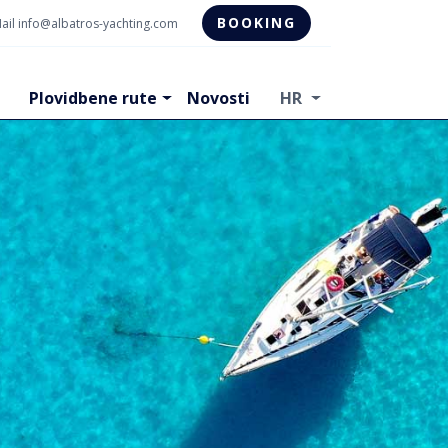
BOOKING
ail
info@albatros-yachting.com
Plovidbene rute
Novosti
HR