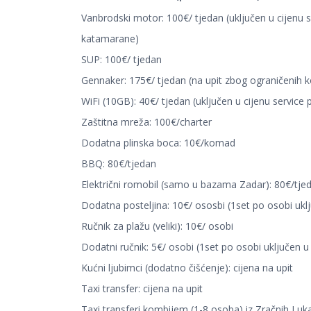
Vanbrodski motor: 100€/ tjedan (uključen u cijenu 
katamarane)
SUP: 100€/ tjedan
Gennaker: 175€/ tjedan (na upit zbog ograničenih ko
WiFi (10GB): 40€/ tjedan (uključen u cijenu servic
Zaštitna mreža: 100€/charter
Dodatna plinska boca: 10€/komad
BBQ: 80€/tjedan
Električni romobil (samo u bazama Zadar): 80€/tje
Dodatna posteljina: 10€/ ososbi (1set po osobi uklj
Ručnik za plažu (veliki): 10€/ osobi
Dodatni ručnik: 5€/ osobi (1set po osobi uključen u 
Kućni ljubimci (dodatno čišćenje): cijena na upit
Taxi transfer: cijena na upit
Taxi transferi kombijem (1-8 osoba) iz Zračnih Luk