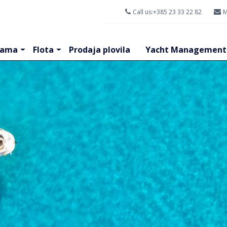
Call us:
+385 23 33 22 82
M
nama
Flota
Prodaja plovila
Yacht Management