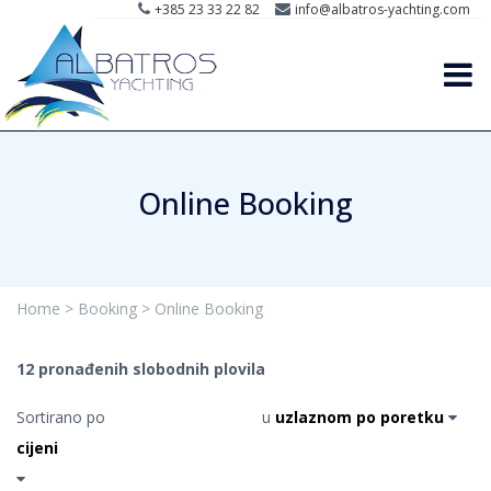
+385 23 33 22 82
info@albatros-yachting.com
Online Booking
Home >
Booking >
Online Booking
12 pronađenih slobodnih plovila
Prikaži stranicu:
Sortirano po
u
prethodna stranica
od
1
sljedeća stranica