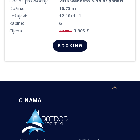
Godina proizvodnje:
2016 webasto & solar panels
Dužina:
16.75 m
Ležajevi:
12 10+1+1
Kabine:
6
Cijena:
3.905 €
7.100 €
BOOKING
O NAMA