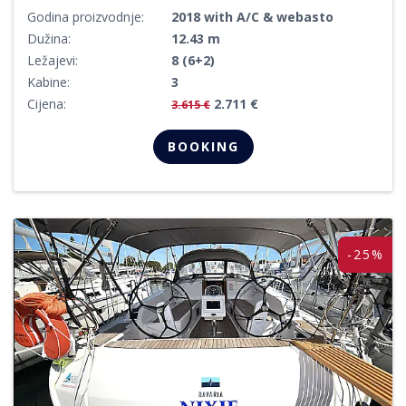
Godina proizvodnje:
2018 with A/C & webasto
Dužina:
12.43 m
Ležajevi:
8 (6+2)
Kabine:
3
Cijena:
2.711 €
3.615 €
BOOKING
-25%