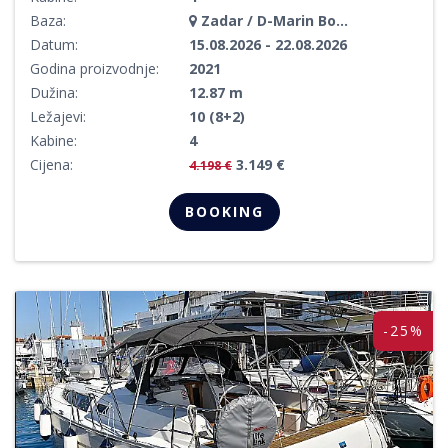
Baza:
Zadar / D-Marin Borik
Datum:
15.08.2026 - 22.08.2026
Godina proizvodnje:
2021
Dužina:
12.87 m
Ležajevi:
10 (8+2)
Kabine:
4
Cijena:
3.149 €
4.198 €
BOOKING
-25%