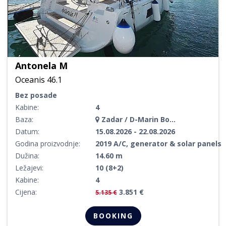
Antonela M
Oceanis 46.1
Bez posade
Kabine:
4
Baza:
Zadar / D-Marin Borik
Datum:
15.08.2026 - 22.08.2026
Godina proizvodnje:
2019 A/C, generator & solar panels
Dužina:
14.60 m
Ležajevi:
10 (8+2)
Kabine:
4
Cijena:
3.851 €
5.135 €
BOOKING