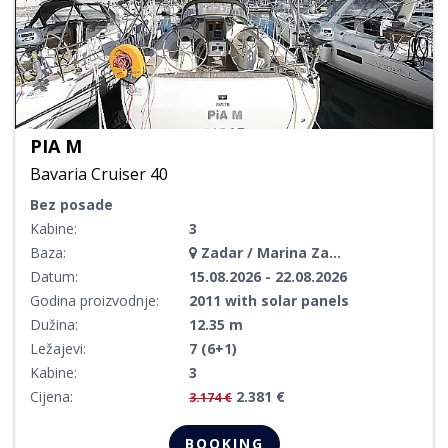
PIA M
Bavaria Cruiser 40
Bez posade
Kabine:
3
Baza:
Zadar / Marina Zadar
Datum:
15.08.2026 - 22.08.2026
Godina proizvodnje:
2011 with solar panels
Dužina:
12.35 m
Ležajevi:
7 (6+1)
Kabine:
3
Cijena:
2.381 €
3.174 €
BOOKING