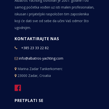
Albatros Yachting osnovan je 2007. godine i od
samog početka vođen uz isti malen profesionalan,
iskusan i prijateljski raspoložen tim zaposlenika
koji će dati sve od sebe da učini Vaš odmor što
ugodnijim.
KONTAKTIRAJTE NAS
+385 23 33 22 82
info@albatros-yachting.com
Marina Zadar Tankerkomerc
23000 Zadar, Croatia
PRETPLATI SE