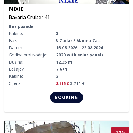
NIXIE
Bavaria Cruiser 41
Bez posade
Kabine:
3
Baza:
Zadar / Marina Zadar
Datum:
15.08.2026 - 22.08.2026
Godina proizvodnje:
2020 with solar panels
Dužina:
12.35 m
Ležajevi:
7 6+1
Kabine:
3
Cijena:
2.711 €
3.615 €
BOOKING
-25%