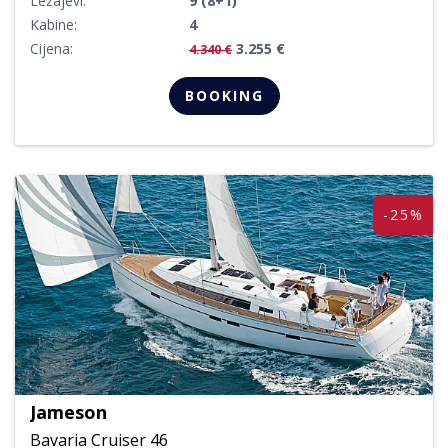
Ležajevi:
9 (8+1)
Kabine:
4
Cijena:
3.255 €
4.340 €
BOOKING
-25%
Jameson
Bavaria Cruiser 46