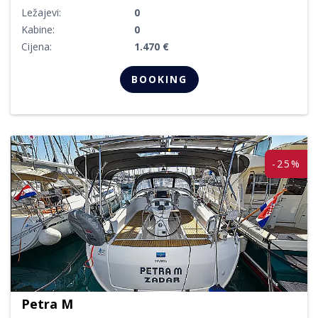
Ležajevi:
0
Kabine:
0
Cijena:
1.470 €
BOOKING
-25%
Petra M