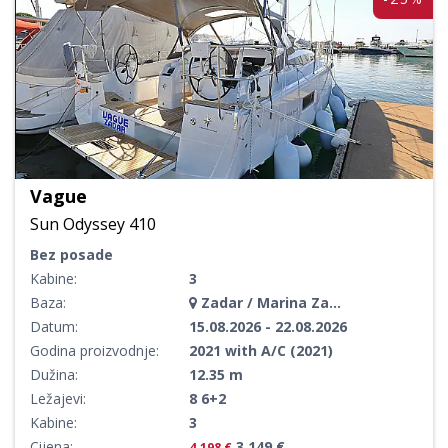
Vague
Sun Odyssey 410
Bez posade
Kabine:
3
Baza:
Zadar / Marina Zadar
Datum:
15.08.2026 - 22.08.2026
Godina proizvodnje:
2021 with A/C (2021)
Dužina:
12.35 m
Ležajevi:
8 6+2
Kabine:
3
Cijena:
3.149 €
4.198 €